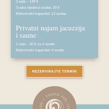
3 sata – 149 €
Svaka sljedeća osoba: 20 €
Maksimalni kapacitet: 13 osoba
Privatni najam jacuzzija
i saune
2 sata – 30 € za 4 osobe
Maksimalni kapacitet: 4 osobe
REZERVIRAJTE TERMIN