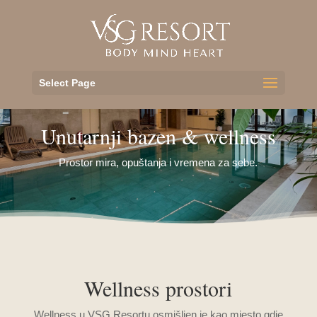
Select Page
Unutarnji bazen & wellness
Prostor mira, opuštanja i vremena za sebe.
Wellness prostori
Wellness u VSG Resortu osmišljen je kao mjesto gdje