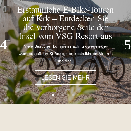
Erstaunliche E-Bike-Touren
auf Krk – Entdecken Sie
die verborgene Seite der
Insel vom VSG Resort aus
Viele Besucher kommen nach Krk wegen der
wunderschönen Strände, des kristallklaren Meeres
und der...
LESEN SIE MEHR